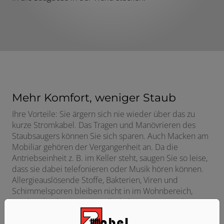
Mehr Komfort, weniger Staub
Ihre Vorteile: Sie ärgern sich nie wieder über das zu
kurze Stromkabel. Das Tragen und Manövrieren des
Staubsaugers können Sie sich sparen. Auch Macken am
Mobiliar gehören der Vergangenheit an. Da die
Antriebseinheit z. B. im Keller steht, saugen Sie so leise,
dass sie dabei telefonieren oder Musik hören können.
Allergieauslösende Stoffe, Bakterien, Viren und
Schimmelsporen bleiben nicht in im Wohnbereich,
sondern landen im Sammelbehälter ­ Feinste nicht
sichtbare Partikel werden mit der Abluft nach draußen
befördert.