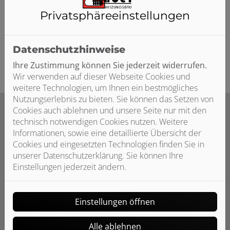
Privatsphäre­einstellungen
Ob Neubau, Modernisierung oder nachträglicher Einbau
– wir finden für Sie die passende und wirtschaftlichste
Lösung, damit auch Sie von den Vorteilen eines
Datenschutzhinweise
Einbaustaugers profitieren können.
Ihre Zustimmung können Sie jederzeit widerrufen.
Wir verwenden auf dieser Webseite Cookies und
weitere Technologien, um Ihnen ein bestmögliches
Nutzungserlebnis zu bieten. Sie können das Setzen von
Cookies auch ablehnen und unsere Seite nur mit den
technisch notwendigen Cookies nutzen. Weitere
Informationen, sowie eine detaillierte Übersicht der
Unsere Leistungen rund um
Cookies und eingesetzten Technologien finden Sie in
Zentralstaubsauger
unserer Datenschutzerklärung. Sie können Ihre
Einstellungen jederzeit ändern.
Einstellungen öffnen
Alle ablehnen