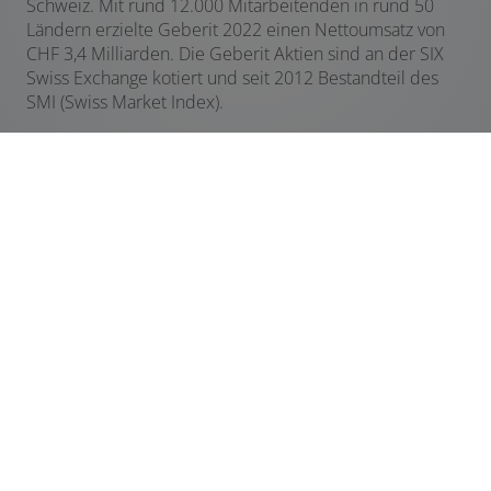
Schweiz. Mit rund 12.000 Mitarbeitenden in rund 50
Ländern erzielte Geberit 2022 einen Nettoumsatz von
CHF 3,4 Milliarden. Die Geberit Aktien sind an der SIX
Swiss Exchange kotiert und seit 2012 Bestandteil des
SMI (Swiss Market Index).
Mehr Infos vom Hersteller