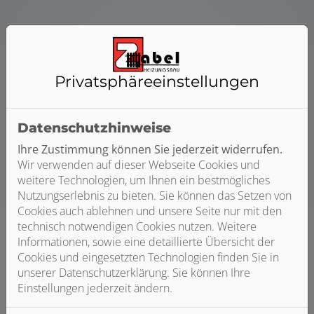
Finden Sie Ihre Lösung
Privatsphäre­einstellungen
zur Erhöhung des
Wasserdrucks
Datenschutzhinweise
Auch wenn wir alle Probleme mit geringem
Ihre Zustimmung können Sie jederzeit widerrufen.
Wasserdruck haben, bedeutet das nicht, dass wir alle
Wir verwenden auf dieser Webseite Cookies und
die gleiche Lösung brauchen. Informieren Sie sich über
weitere Technologien, um Ihnen ein bestmögliches
unsere Lösungen zur Wasserdruckerhöhung und finden
Nutzungserlebnis zu bieten. Sie können das Setzen von
Sie die beste Lösung für sich und Ihre Familie.
Cookies auch ablehnen und unsere Seite nur mit den
technisch notwendigen Cookies nutzen. Weitere
Entdecken Sie unsere Lösungen
Informationen, sowie eine detaillierte Übersicht der
Cookies und eingesetzten Technologien finden Sie in
unserer Datenschutzerklärung. Sie können Ihre
Einstellungen jederzeit ändern.