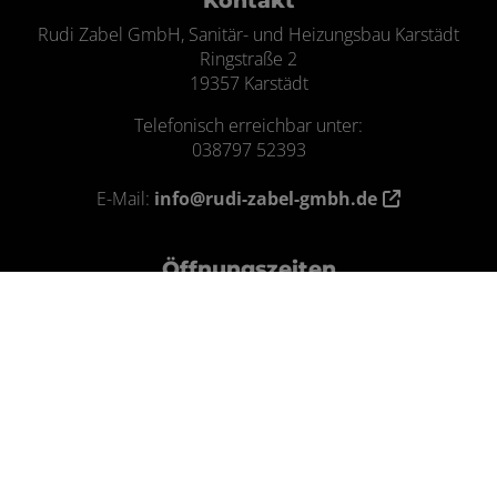
Kontakt
Rudi Zabel GmbH, Sanitär- und Heizungsbau Karstädt
Ringstraße 2
19357 Karstädt
Telefonisch erreichbar unter:
038797 52393
E-Mail:
info@rudi-zabel-gmbh.de
Öffnungszeiten
Montag – Donnerstag:
7.00 - 16.30 Uhr
Freitag:
7.00 - 13.30 Uhr