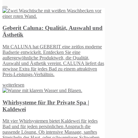
nd
ne
das
n