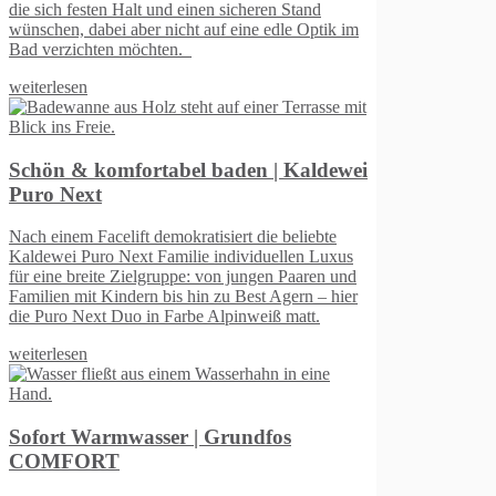
m
ei
d
r