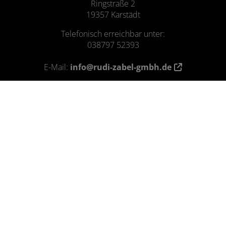
Ringstraße 2
19357 Karstädt
Telefonisch erreichbar unter:
038797 52393
E-Mail:
info@rudi-zabel-gmbh.de
Öffnungszeiten
Montag – Donnerstag:
7.00 - 16.30 Uhr
Freitag:
7.00 - 13.30 Uhr